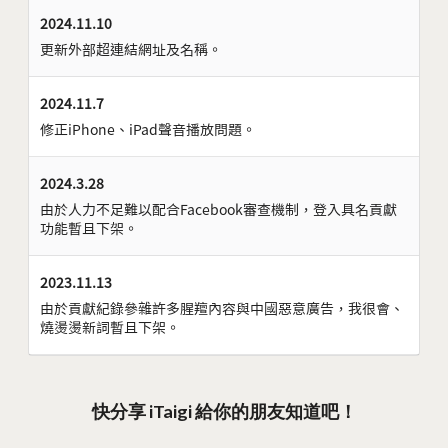
2024.11.10
更新外部超連結網址及名稱。
2024.11.7
修正iPhone、iPad聲音播放問題。
2024.3.28
由於人力不足難以配合Facebook審查機制，登入具名貢獻
功能暫且下架。
2023.11.13
由於貢獻紀錄參雜許多腥羶內容與中國惡意廣告，我很會、
燒燙燙新詞暫且下架。
快分享 iTaigi 給你的朋友知道吧！