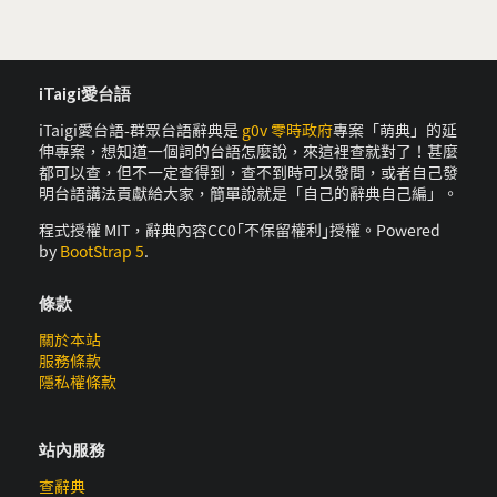
iTaigi愛台語
iTaigi愛台語-群眾台語辭典是
g0v 零時政府
專案「萌典」的延
伸專案，想知道一個詞的台語怎麼說，來這裡查就對了！甚麼
都可以查，但不一定查得到，查不到時可以發問，或者自己發
明台語講法貢獻給大家，簡單說就是「自己的辭典自己編」。
程式授權 MIT，辭典內容CC0｢不保留權利｣授權。Powered
by
BootStrap 5
.
條款
關於本站
服務條款
隱私權條款
站內服務
查辭典