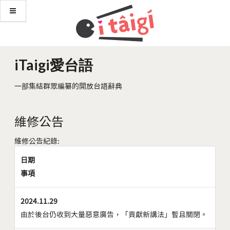
iTaigi愛台語
一部集結群眾編纂的開放台語辭典
維修公告
維修公告紀錄:
日期
事項
2024.11.29
由於後台仍收到大量惡意廣告，「貢獻新講法」暫且關閉。