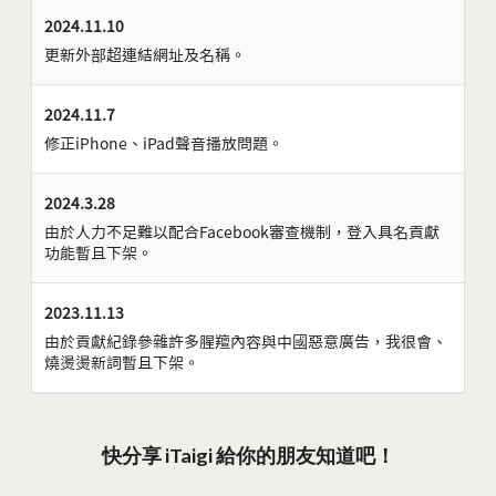
2024.11.10
更新外部超連結網址及名稱。
2024.11.7
修正iPhone、iPad聲音播放問題。
2024.3.28
由於人力不足難以配合Facebook審查機制，登入具名貢獻
功能暫且下架。
2023.11.13
由於貢獻紀錄參雜許多腥羶內容與中國惡意廣告，我很會、
燒燙燙新詞暫且下架。
快分享 iTaigi 給你的朋友知道吧！