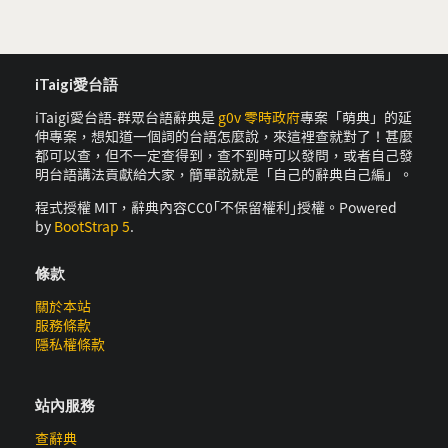
iTaigi愛台語
iTaigi愛台語-群眾台語辭典是
g0v 零時政府
專案「萌典」的延
伸專案，想知道一個詞的台語怎麼說，來這裡查就對了！甚麼
都可以查，但不一定查得到，查不到時可以發問，或者自己發
明台語講法貢獻給大家，簡單說就是「自己的辭典自己編」。
程式授權 MIT，辭典內容CC0｢不保留權利｣授權。Powered
by
BootStrap 5
.
條款
關於本站
服務條款
隱私權條款
站內服務
查辭典