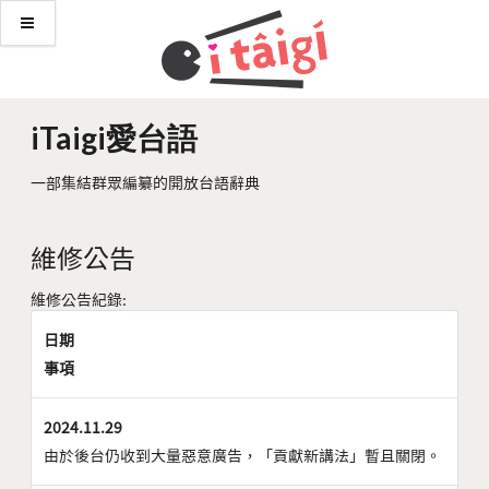
iTaigi愛台語
一部集結群眾編纂的開放台語辭典
維修公告
維修公告紀錄:
日期
事項
2024.11.29
由於後台仍收到大量惡意廣告，「貢獻新講法」暫且關閉。