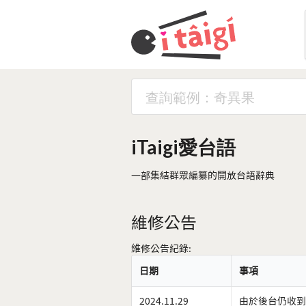
iTaigi愛台語
一部集結群眾編纂的開放台語辭典
維修公告
維修公告紀錄:
日期
事項
2024.11.29
由於後台仍收到