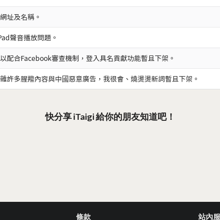
網址及名稱。
iPad聲音播放問題。
以配合Facebook審查機制，登入具名貢獻功能暫且下架。
雜許多腥羶內容與中國惡意廣告，我很會、燒燙燙新詞暫且下架。
快分享 iTaigi 給你的朋友知道吧！
條款
站內