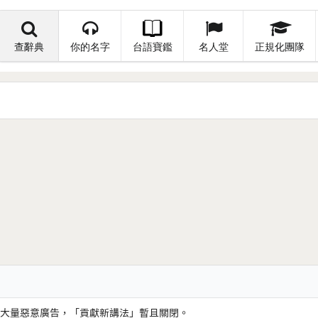
查辭典
你的名字
台語寶鑑
名人堂
正規化團隊
大量惡意廣告，「貢獻新講法」暫且關閉。