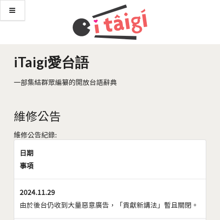
iTaigi愛台語
一部集結群眾編纂的開放台語辭典
維修公告
維修公告紀錄:
日期
事項
2024.11.29
由於後台仍收到大量惡意廣告，「貢獻新講法」暫且關閉。