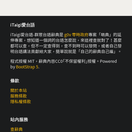
iTaigi愛台語
iTaigi愛台語-群眾台語辭典是
g0v 零時政府
專案「萌典」的延
伸專案，想知道一個詞的台語怎麼說，來這裡查就對了！甚麼
都可以查，但不一定查得到，查不到時可以發問，或者自己發
明台語講法貢獻給大家，簡單說就是「自己的辭典自己編」。
程式授權 MIT，辭典內容CC0｢不保留權利｣授權。Powered
by
BootStrap 5
.
條款
關於本站
服務條款
隱私權條款
站內服務
查辭典