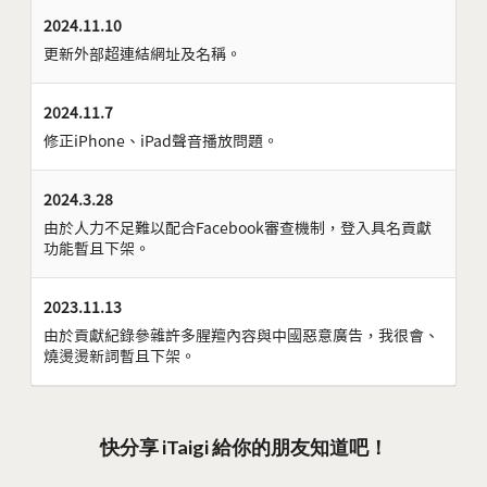
2024.11.10
更新外部超連結網址及名稱。
2024.11.7
修正iPhone、iPad聲音播放問題。
2024.3.28
由於人力不足難以配合Facebook審查機制，登入具名貢獻
功能暫且下架。
2023.11.13
由於貢獻紀錄參雜許多腥羶內容與中國惡意廣告，我很會、
燒燙燙新詞暫且下架。
快分享 iTaigi 給你的朋友知道吧！