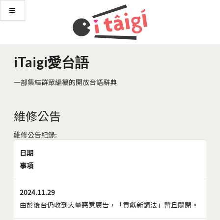
iTaigi愛台語
一部集結群眾編纂的開放台語辭典
維修公告
維修公告紀錄:
日期
事項
2024.11.29
由於後台仍收到大量惡意廣告，「貢獻新講法」暫且關閉。