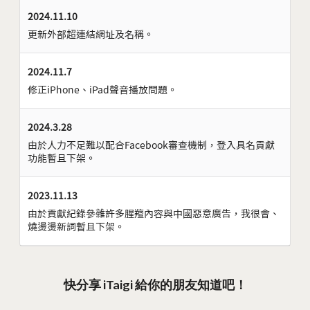
2024.11.10
更新外部超連結網址及名稱。
2024.11.7
修正iPhone、iPad聲音播放問題。
2024.3.28
由於人力不足難以配合Facebook審查機制，登入具名貢獻
功能暫且下架。
2023.11.13
由於貢獻紀錄參雜許多腥羶內容與中國惡意廣告，我很會、
燒燙燙新詞暫且下架。
快分享 iTaigi 給你的朋友知道吧！