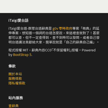
iTaigi愛台語
iTaigi愛台語-群眾台語辭典是
g0v 零時政府
專案「萌典」的延
伸專案，想知道一個詞的台語怎麼說，來這裡查就對了！甚麼
都可以查，但不一定查得到，查不到時可以發問，或者自己發
明台語講法貢獻給大家，簡單說就是「自己的辭典自己編」。
程式授權 MIT，辭典內容CC0｢不保留權利｣授權。Powered
by
BootStrap 5
.
條款
關於本站
服務條款
隱私權條款
站內服務
查辭典