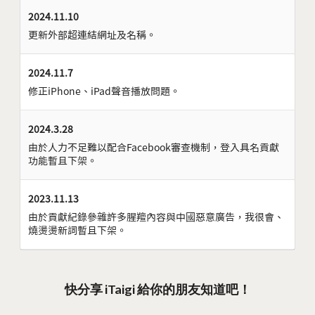
2024.11.10
更新外部超連結網址及名稱。
2024.11.7
修正iPhone、iPad聲音播放問題。
2024.3.28
由於人力不足難以配合Facebook審查機制，登入具名貢獻
功能暫且下架。
2023.11.13
由於貢獻紀錄參雜許多腥羶內容與中國惡意廣告，我很會、
燒燙燙新詞暫且下架。
快分享 iTaigi 給你的朋友知道吧！