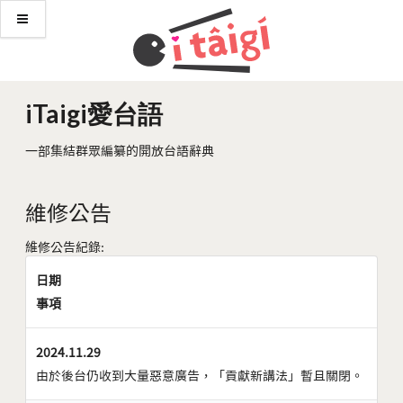
iTaigi愛台語
一部集結群眾編纂的開放台語辭典
維修公告
維修公告紀錄:
日期
事項
2024.11.29
由於後台仍收到大量惡意廣告，「貢獻新講法」暫且關閉。