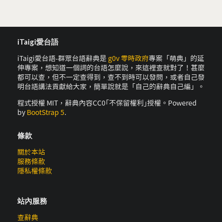
iTaigi愛台語
iTaigi愛台語-群眾台語辭典是
g0v 零時政府
專案「萌典」的延
伸專案，想知道一個詞的台語怎麼說，來這裡查就對了！甚麼
都可以查，但不一定查得到，查不到時可以發問，或者自己發
明台語講法貢獻給大家，簡單說就是「自己的辭典自己編」。
程式授權 MIT，辭典內容CC0｢不保留權利｣授權。Powered
by
BootStrap 5
.
條款
關於本站
服務條款
隱私權條款
站內服務
查辭典