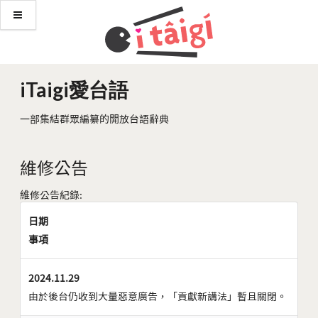
iTaigi愛台語
一部集結群眾編纂的開放台語辭典
維修公告
維修公告紀錄:
日期
事項
2024.11.29
由於後台仍收到大量惡意廣告，「貢獻新講法」暫且關閉。