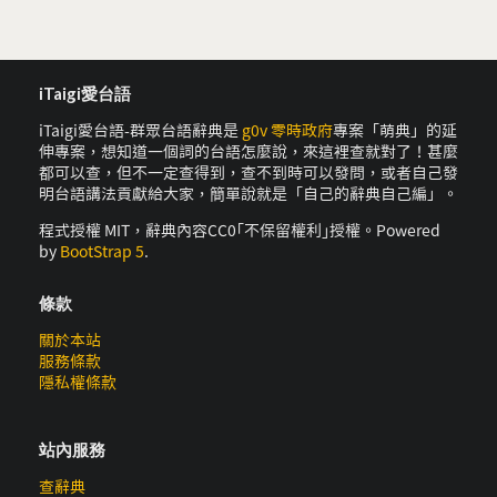
iTaigi愛台語
iTaigi愛台語-群眾台語辭典是
g0v 零時政府
專案「萌典」的延
伸專案，想知道一個詞的台語怎麼說，來這裡查就對了！甚麼
都可以查，但不一定查得到，查不到時可以發問，或者自己發
明台語講法貢獻給大家，簡單說就是「自己的辭典自己編」。
程式授權 MIT，辭典內容CC0｢不保留權利｣授權。Powered
by
BootStrap 5
.
條款
關於本站
服務條款
隱私權條款
站內服務
查辭典