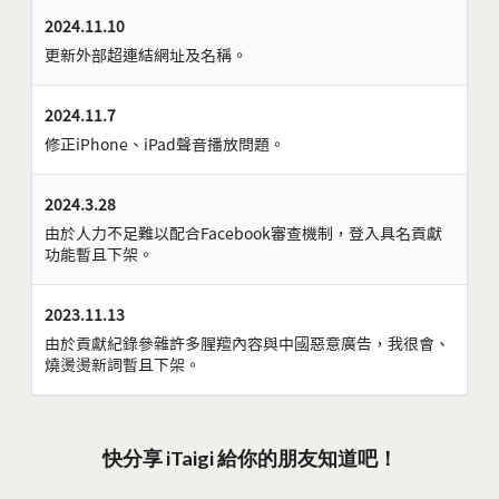
2024.11.10
更新外部超連結網址及名稱。
2024.11.7
修正iPhone、iPad聲音播放問題。
2024.3.28
由於人力不足難以配合Facebook審查機制，登入具名貢獻
功能暫且下架。
2023.11.13
由於貢獻紀錄參雜許多腥羶內容與中國惡意廣告，我很會、
燒燙燙新詞暫且下架。
快分享 iTaigi 給你的朋友知道吧！