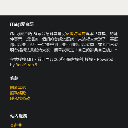
iTaigi愛台語
iTaigi愛台語-群眾台語辭典是
g0v 零時政府
專案「萌典」的延
伸專案，想知道一個詞的台語怎麼說，來這裡查就對了！甚麼
都可以查，但不一定查得到，查不到時可以發問，或者自己發
明台語講法貢獻給大家，簡單說就是「自己的辭典自己編」。
程式授權 MIT，辭典內容CC0｢不保留權利｣授權。Powered
by
BootStrap 5
.
條款
關於本站
服務條款
隱私權條款
站內服務
查辭典