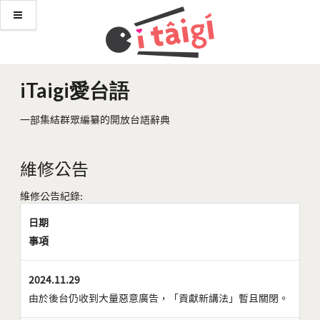
iTaigi愛台語
一部集結群眾編纂的開放台語辭典
維修公告
維修公告紀錄:
日期
事項
2024.11.29
由於後台仍收到大量惡意廣告，「貢獻新講法」暫且關閉。