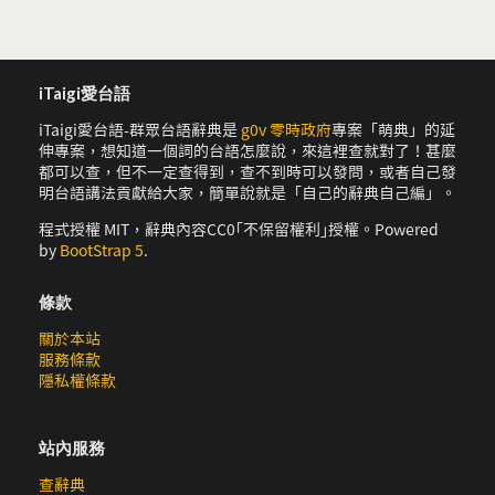
iTaigi愛台語
iTaigi愛台語-群眾台語辭典是
g0v 零時政府
專案「萌典」的延
伸專案，想知道一個詞的台語怎麼說，來這裡查就對了！甚麼
都可以查，但不一定查得到，查不到時可以發問，或者自己發
明台語講法貢獻給大家，簡單說就是「自己的辭典自己編」。
程式授權 MIT，辭典內容CC0｢不保留權利｣授權。Powered
by
BootStrap 5
.
條款
關於本站
服務條款
隱私權條款
站內服務
查辭典