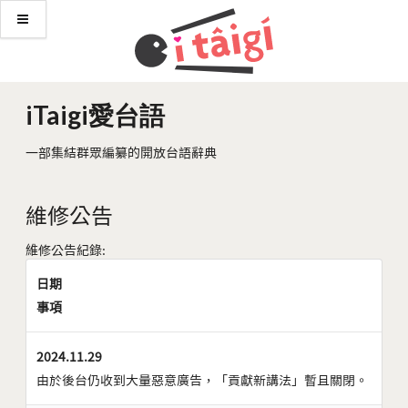
iTaigi愛台語
一部集結群眾編纂的開放台語辭典
維修公告
維修公告紀錄:
日期
事項
2024.11.29
由於後台仍收到大量惡意廣告，「貢獻新講法」暫且關閉。