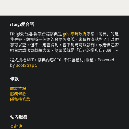
iTaigi愛台語
iTaigi愛台語-群眾台語辭典是
g0v 零時政府
專案「萌典」的延
伸專案，想知道一個詞的台語怎麼說，來這裡查就對了！甚麼
都可以查，但不一定查得到，查不到時可以發問，或者自己發
明台語講法貢獻給大家，簡單說就是「自己的辭典自己編」。
程式授權 MIT，辭典內容CC0｢不保留權利｣授權。Powered
by
BootStrap 5
.
條款
關於本站
服務條款
隱私權條款
站內服務
查辭典