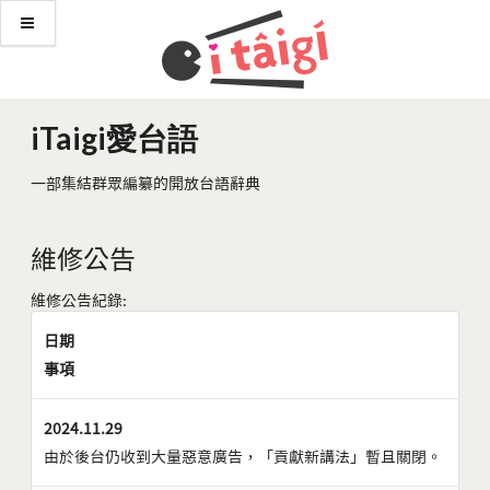
iTaigi愛台語
一部集結群眾編纂的開放台語辭典
維修公告
維修公告紀錄:
日期
事項
2024.11.29
由於後台仍收到大量惡意廣告，「貢獻新講法」暫且關閉。