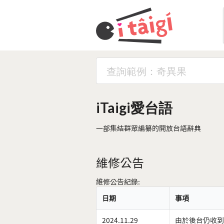
iTaigi愛台語
一部集結群眾編纂的開放台語辭典
維修公告
維修公告紀錄:
日期
事項
2024.11.29
由於後台仍收到