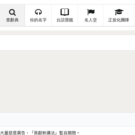
查辭典
你的名字
台語寶鑑
名人堂
正規化團隊
大量惡意廣告，「貢獻新講法」暫且關閉。