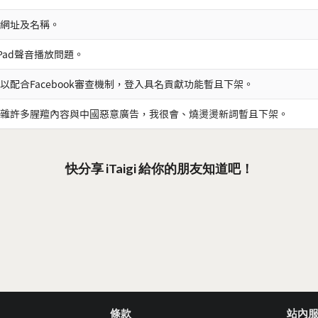
網址及名稱。
iPad聲音播放問題。
以配合Facebook審查機制，登入具名貢獻功能暫且下架。
雜許多腥羶內容與中國惡意廣告，我很會、燒燙燙新詞暫且下架。
快分享 iTaigi 給你的朋友知道吧！
條款
站內