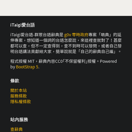
iTaigi愛台語
iTaigi愛台語-群眾台語辭典是
g0v 零時政府
專案「萌典」的延
伸專案，想知道一個詞的台語怎麼說，來這裡查就對了！甚麼
都可以查，但不一定查得到，查不到時可以發問，或者自己發
明台語講法貢獻給大家，簡單說就是「自己的辭典自己編」。
程式授權 MIT，辭典內容CC0｢不保留權利｣授權。Powered
by
BootStrap 5
.
條款
關於本站
服務條款
隱私權條款
站內服務
查辭典