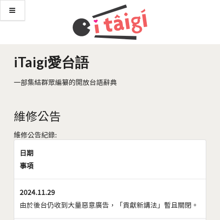
iTaigi愛台語
一部集結群眾編纂的開放台語辭典
維修公告
維修公告紀錄:
日期
事項
2024.11.29
由於後台仍收到大量惡意廣告，「貢獻新講法」暫且關閉。