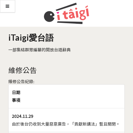
iTaigi愛台語
一部集結群眾編纂的開放台語辭典
維修公告
維修公告紀錄:
日期
事項
2024.11.29
由於後台仍收到大量惡意廣告，「貢獻新講法」暫且關閉。