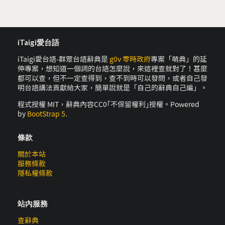
iTaigi愛台語
iTaigi愛台語-群眾台語辭典是
g0v 零時政府
專案「萌典」的延
伸專案，想知道一個詞的台語怎麼說，來這裡查就對了！甚麼
都可以查，但不一定查得到，查不到時可以發問，或者自己發
明台語講法貢獻給大家，簡單說就是「自己的辭典自己編」。
程式授權 MIT，辭典內容CC0｢不保留權利｣授權。Powered
by
BootStrap 5
.
條款
關於本站
服務條款
隱私權條款
站內服務
查辭典