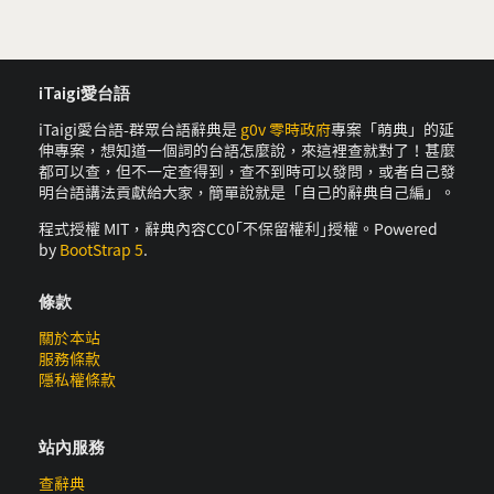
iTaigi愛台語
iTaigi愛台語-群眾台語辭典是
g0v 零時政府
專案「萌典」的延
伸專案，想知道一個詞的台語怎麼說，來這裡查就對了！甚麼
都可以查，但不一定查得到，查不到時可以發問，或者自己發
明台語講法貢獻給大家，簡單說就是「自己的辭典自己編」。
程式授權 MIT，辭典內容CC0｢不保留權利｣授權。Powered
by
BootStrap 5
.
條款
關於本站
服務條款
隱私權條款
站內服務
查辭典