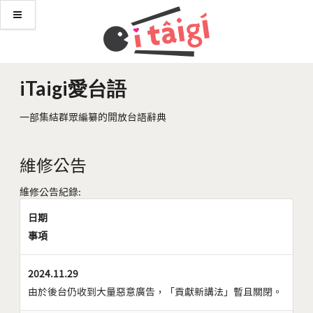
iTaigi愛台語
一部集結群眾編纂的開放台語辭典
維修公告
維修公告紀錄:
日期
事項
2024.11.29
由於後台仍收到大量惡意廣告，「貢獻新講法」暫且關閉。