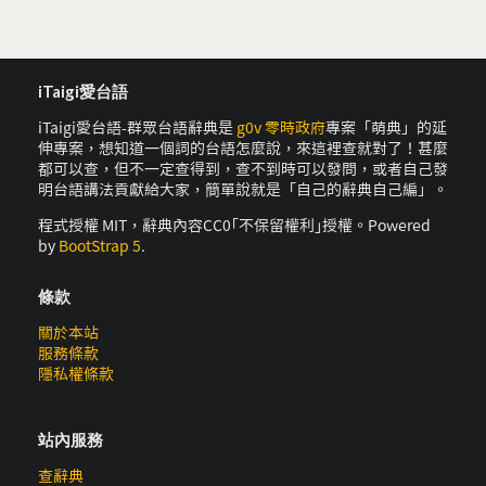
iTaigi愛台語
iTaigi愛台語-群眾台語辭典是
g0v 零時政府
專案「萌典」的延
伸專案，想知道一個詞的台語怎麼說，來這裡查就對了！甚麼
都可以查，但不一定查得到，查不到時可以發問，或者自己發
明台語講法貢獻給大家，簡單說就是「自己的辭典自己編」。
程式授權 MIT，辭典內容CC0｢不保留權利｣授權。Powered
by
BootStrap 5
.
條款
關於本站
服務條款
隱私權條款
站內服務
查辭典