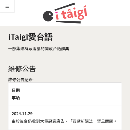
iTaigi愛台語
一部集結群眾編纂的開放台語辭典
維修公告
維修公告紀錄:
日期
事項
2024.11.29
由於後台仍收到大量惡意廣告，「貢獻新講法」暫且關閉。