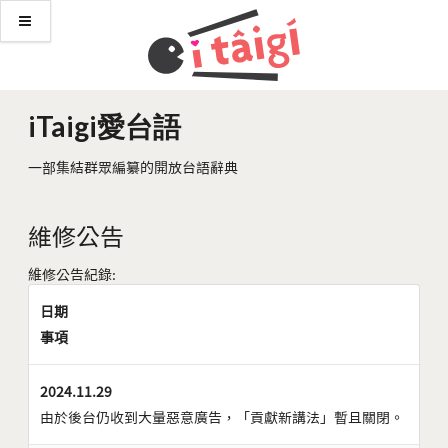
iTaigi愛台語
一部集結群眾編纂的開放台語辭典
維修公告
維修公告紀錄:
日期
事項
2024.11.29
由於後台仍收到大量惡意廣告，「貢獻新講法」暫且關閉。