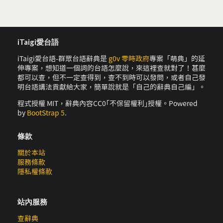
iTaigi愛台語
iTaigi愛台語-群眾台語辭典是
g0v 零時政府
專案「萌典」的延
伸專案，想知道一個詞的台語怎麼說，來這裡查就對了！甚麼
都可以查，但不一定查得到，查不到時可以發問，或者自己發
明台語講法貢獻給大家，簡單說就是「自己的辭典自己編」。
程式授權 MIT，辭典內容CC0｢不保留權利｣授權。Powered
by
BootStrap 5
.
條款
關於本站
服務條款
隱私權條款
站內服務
查辭典