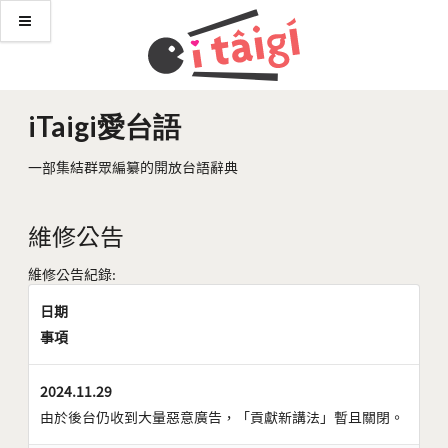
iTaigi愛台語
一部集結群眾編纂的開放台語辭典
維修公告
維修公告紀錄:
日期
事項
2024.11.29
由於後台仍收到大量惡意廣告，「貢獻新講法」暫且關閉。