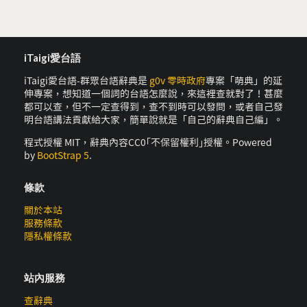
iTaigi愛台語
iTaigi愛台語-群眾台語辭典是
g0v 零時政府
專案「萌典」的延
伸專案，想知道一個詞的台語怎麼說，來這裡查就對了！甚麼
都可以查，但不一定查得到，查不到時可以發問，或者自己發
明台語講法貢獻給大家，簡單說就是「自己的辭典自己編」。
程式授權 MIT，辭典內容CC0｢不保留權利｣授權。Powered
by
BootStrap 5
.
條款
關於本站
服務條款
隱私權條款
站內服務
查辭典