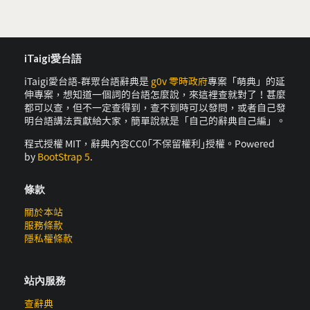
iTaigi愛台語
iTaigi愛台語-群眾台語辭典是
g0v 零時政府
專案「萌典」的延
伸專案，想知道一個詞的台語怎麼說，來這裡查就對了！甚麼
都可以查，但不一定查得到，查不到時可以發問，或者自己發
明台語講法貢獻給大家，簡單說就是「自己的辭典自己編」。
程式授權 MIT，辭典內容CC0｢不保留權利｣授權。Powered
by
BootStrap 5
.
條款
關於本站
服務條款
隱私權條款
站內服務
查辭典