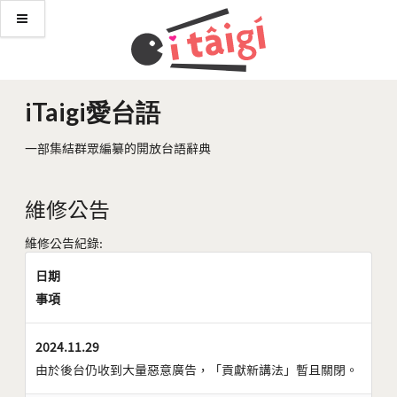
iTaigi愛台語
一部集結群眾編纂的開放台語辭典
維修公告
維修公告紀錄:
日期
事項
2024.11.29
由於後台仍收到大量惡意廣告，「貢獻新講法」暫且關閉。