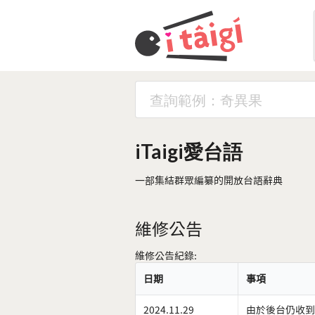
iTaigi愛台語
一部集結群眾編纂的開放台語辭典
維修公告
維修公告紀錄:
日期
事項
2024.11.29
由於後台仍收到