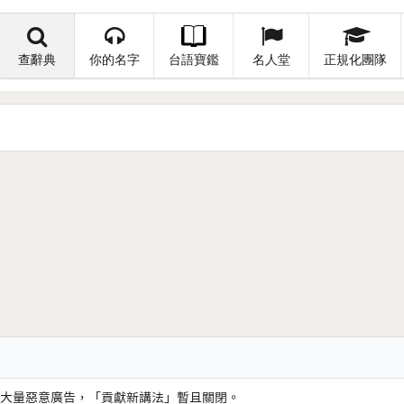
查辭典
你的名字
台語寶鑑
名人堂
正規化團隊
大量惡意廣告，「貢獻新講法」暫且關閉。