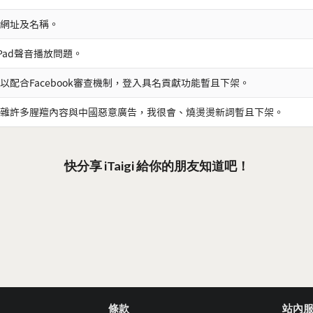
網址及名稱。
iPad聲音播放問題。
以配合Facebook審查機制，登入具名貢獻功能暫且下架。
雜許多腥羶內容與中國惡意廣告，我很會、燒燙燙新詞暫且下架。
快分享 iTaigi 給你的朋友知道吧！
條款
站內