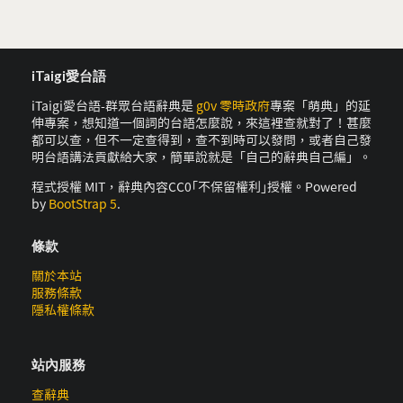
iTaigi愛台語
iTaigi愛台語-群眾台語辭典是
g0v 零時政府
專案「萌典」的延
伸專案，想知道一個詞的台語怎麼說，來這裡查就對了！甚麼
都可以查，但不一定查得到，查不到時可以發問，或者自己發
明台語講法貢獻給大家，簡單說就是「自己的辭典自己編」。
程式授權 MIT，辭典內容CC0｢不保留權利｣授權。Powered
by
BootStrap 5
.
條款
關於本站
服務條款
隱私權條款
站內服務
查辭典