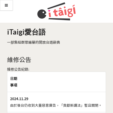
iTaigi愛台語
一部集結群眾編纂的開放台語辭典
維修公告
維修公告紀錄:
日期
事項
2024.11.29
由於後台仍收到大量惡意廣告，「貢獻新講法」暫且關閉。