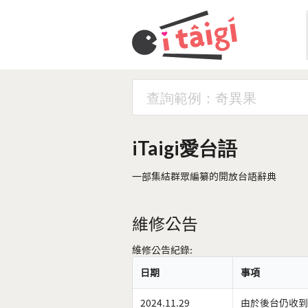
iTaigi愛台語
一部集結群眾編纂的開放台語辭典
維修公告
維修公告紀錄:
日期
事項
2024.11.29
由於後台仍收到