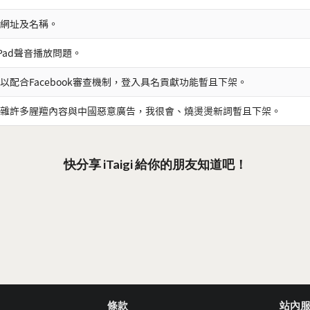
網址及名稱。
iPad聲音播放問題。
以配合Facebook審查機制，登入具名貢獻功能暫且下架。
雜許多腥羶內容與中國惡意廣告，我很會、燒燙燙新詞暫且下架。
快分享 iTaigi 給你的朋友知道吧！
條款
站內