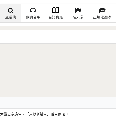
查辭典
你的名字
台語寶鑑
名人堂
正規化團隊
大量惡意廣告，「貢獻新講法」暫且關閉。