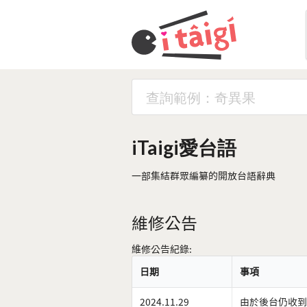
iTaigi愛台語
一部集結群眾編纂的開放台語辭典
維修公告
維修公告紀錄:
日期
事項
2024.11.29
由於後台仍收到