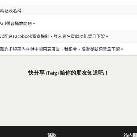
網址及名稱。
iPad聲音播放問題。
以配合Facebook審查機制，登入具名貢獻功能暫且下架。
雜許多腥羶內容與中國惡意廣告，我很會、燒燙燙新詞暫且下架。
快分享 iTaigi 給你的朋友知道吧！
條款
站內