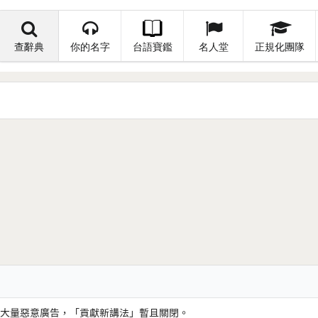
查辭典
你的名字
台語寶鑑
名人堂
正規化團隊
大量惡意廣告，「貢獻新講法」暫且關閉。