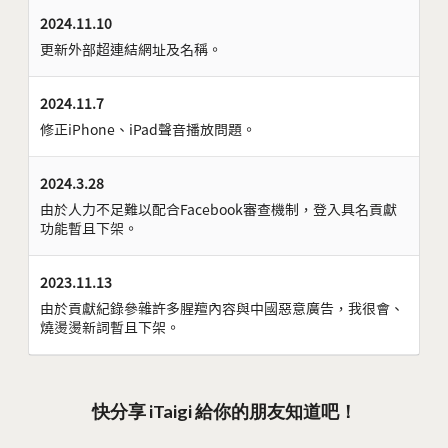
2024.11.10
更新外部超連結網址及名稱。
2024.11.7
修正iPhone、iPad聲音播放問題。
2024.3.28
由於人力不足難以配合Facebook審查機制，登入具名貢獻
功能暫且下架。
2023.11.13
由於貢獻紀錄參雜許多腥羶內容與中國惡意廣告，我很會、
燒燙燙新詞暫且下架。
快分享 iTaigi 給你的朋友知道吧！