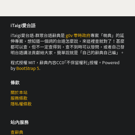
iTaigi愛台語
iTaigi愛台語-群眾台語辭典是
g0v 零時政府
專案「萌典」的延
伸專案，想知道一個詞的台語怎麼說，來這裡查就對了！甚麼
都可以查，但不一定查得到，查不到時可以發問，或者自己發
明台語講法貢獻給大家，簡單說就是「自己的辭典自己編」。
程式授權 MIT，辭典內容CC0｢不保留權利｣授權。Powered
by
BootStrap 5
.
條款
關於本站
服務條款
隱私權條款
站內服務
查辭典