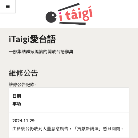
iTaigi愛台語
一部集結群眾編纂的開放台語辭典
維修公告
維修公告紀錄:
日期
事項
2024.11.29
由於後台仍收到大量惡意廣告，「貢獻新講法」暫且關閉。