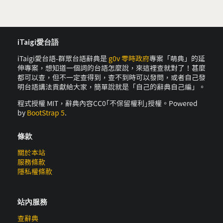
iTaigi愛台語
iTaigi愛台語-群眾台語辭典是
g0v 零時政府
專案「萌典」的延
伸專案，想知道一個詞的台語怎麼說，來這裡查就對了！甚麼
都可以查，但不一定查得到，查不到時可以發問，或者自己發
明台語講法貢獻給大家，簡單說就是「自己的辭典自己編」。
程式授權 MIT，辭典內容CC0｢不保留權利｣授權。Powered
by
BootStrap 5
.
條款
關於本站
服務條款
隱私權條款
站內服務
查辭典