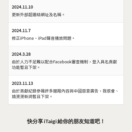
2024.11.10
更新外部超連結網址及名稱。
2024.11.7
修正iPhone、iPad聲音播放問題。
2024.3.28
由於人力不足難以配合Facebook審查機制，登入具名貢獻
功能暫且下架。
2023.11.13
由於貢獻紀錄參雜許多腥羶內容與中國惡意廣告，我很會、
燒燙燙新詞暫且下架。
快分享 iTaigi 給你的朋友知道吧！