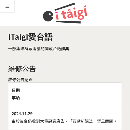
iTaigi愛台語
一部集結群眾編纂的開放台語辭典
維修公告
維修公告紀錄:
日期
事項
2024.11.29
由於後台仍收到大量惡意廣告，「貢獻新講法」暫且關閉。