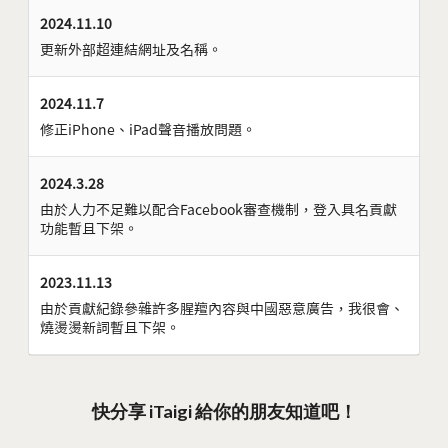
2024.11.10
更新外部超連結網址及名稱。
2024.11.7
修正iPhone、iPad聲音播放問題。
2024.3.28
由於人力不足難以配合Facebook審查機制，登入具名貢獻
功能暫且下架。
2023.11.13
由於貢獻紀錄參雜許多腥羶內容與中國惡意廣告，我很會、
燒燙燙新詞暫且下架。
快分享 iTaigi 給你的朋友知道吧！