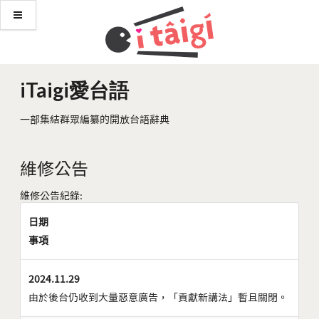
iTaigi愛台語
一部集結群眾編纂的開放台語辭典
維修公告
維修公告紀錄:
日期
事項
2024.11.29
由於後台仍收到大量惡意廣告，「貢獻新講法」暫且關閉。