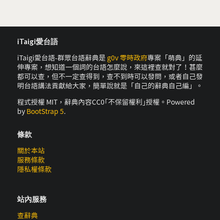
iTaigi愛台語
iTaigi愛台語-群眾台語辭典是
g0v 零時政府
專案「萌典」的延
伸專案，想知道一個詞的台語怎麼說，來這裡查就對了！甚麼
都可以查，但不一定查得到，查不到時可以發問，或者自己發
明台語講法貢獻給大家，簡單說就是「自己的辭典自己編」。
程式授權 MIT，辭典內容CC0｢不保留權利｣授權。Powered
by
BootStrap 5
.
條款
關於本站
服務條款
隱私權條款
站內服務
查辭典