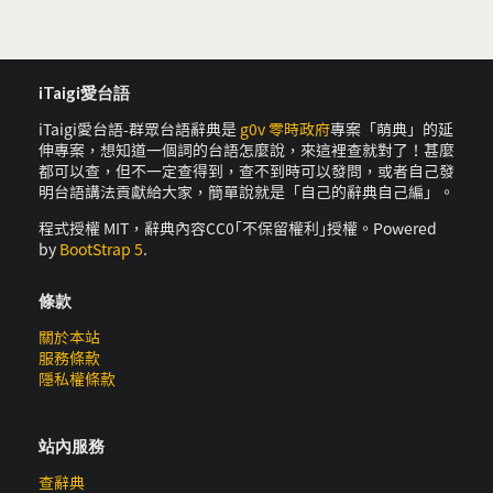
iTaigi愛台語
iTaigi愛台語-群眾台語辭典是
g0v 零時政府
專案「萌典」的延
伸專案，想知道一個詞的台語怎麼說，來這裡查就對了！甚麼
都可以查，但不一定查得到，查不到時可以發問，或者自己發
明台語講法貢獻給大家，簡單說就是「自己的辭典自己編」。
程式授權 MIT，辭典內容CC0｢不保留權利｣授權。Powered
by
BootStrap 5
.
條款
關於本站
服務條款
隱私權條款
站內服務
查辭典