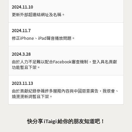
2024.11.10
更新外部超連結網址及名稱。
2024.11.7
修正iPhone、iPad聲音播放問題。
2024.3.28
由於人力不足難以配合Facebook審查機制，登入具名貢獻
功能暫且下架。
2023.11.13
由於貢獻紀錄參雜許多腥羶內容與中國惡意廣告，我很會、
燒燙燙新詞暫且下架。
快分享 iTaigi 給你的朋友知道吧！