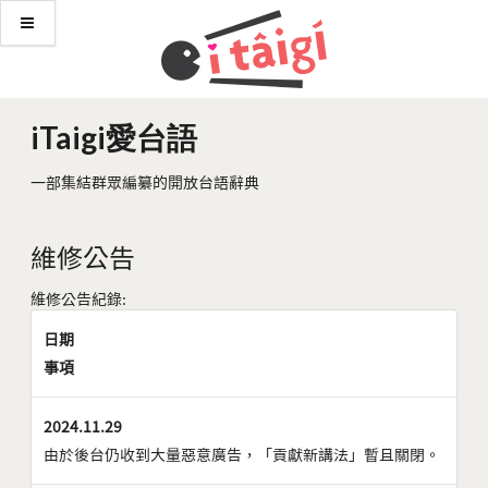
iTaigi愛台語
一部集結群眾編纂的開放台語辭典
維修公告
維修公告紀錄:
日期
事項
2024.11.29
由於後台仍收到大量惡意廣告，「貢獻新講法」暫且關閉。