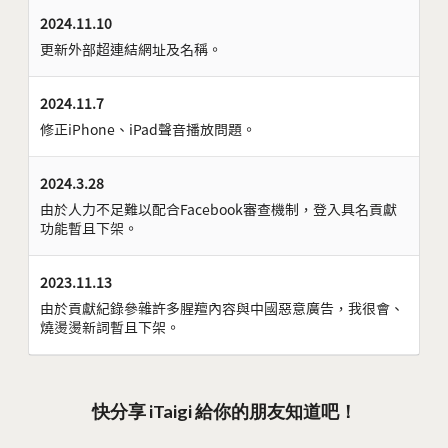
2024.11.10
更新外部超連結網址及名稱。
2024.11.7
修正iPhone、iPad聲音播放問題。
2024.3.28
由於人力不足難以配合Facebook審查機制，登入具名貢獻
功能暫且下架。
2023.11.13
由於貢獻紀錄參雜許多腥羶內容與中國惡意廣告，我很會、
燒燙燙新詞暫且下架。
快分享 iTaigi 給你的朋友知道吧！