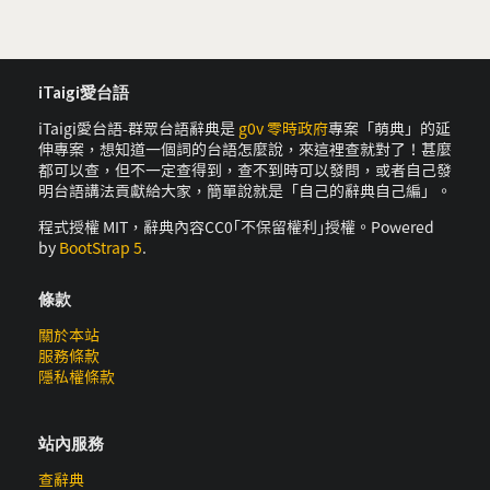
iTaigi愛台語
iTaigi愛台語-群眾台語辭典是
g0v 零時政府
專案「萌典」的延
伸專案，想知道一個詞的台語怎麼說，來這裡查就對了！甚麼
都可以查，但不一定查得到，查不到時可以發問，或者自己發
明台語講法貢獻給大家，簡單說就是「自己的辭典自己編」。
程式授權 MIT，辭典內容CC0｢不保留權利｣授權。Powered
by
BootStrap 5
.
條款
關於本站
服務條款
隱私權條款
站內服務
查辭典