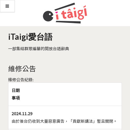
iTaigi愛台語
一部集結群眾編纂的開放台語辭典
維修公告
維修公告紀錄:
日期
事項
2024.11.29
由於後台仍收到大量惡意廣告，「貢獻新講法」暫且關閉。