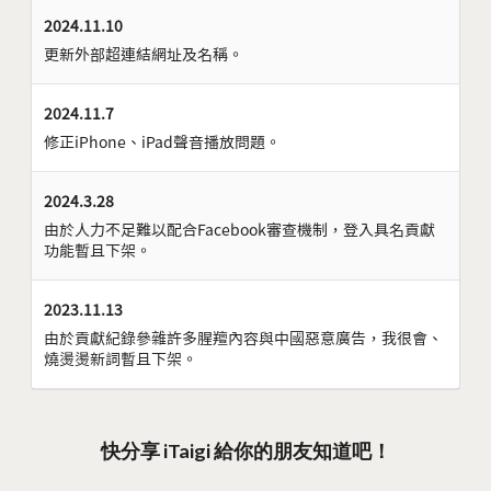
2024.11.10
更新外部超連結網址及名稱。
2024.11.7
修正iPhone、iPad聲音播放問題。
2024.3.28
由於人力不足難以配合Facebook審查機制，登入具名貢獻
功能暫且下架。
2023.11.13
由於貢獻紀錄參雜許多腥羶內容與中國惡意廣告，我很會、
燒燙燙新詞暫且下架。
快分享 iTaigi 給你的朋友知道吧！