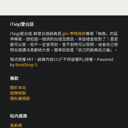
iTaigi愛台語
iTaigi愛台語-群眾台語辭典是
g0v 零時政府
專案「萌典」的延
伸專案，想知道一個詞的台語怎麼說，來這裡查就對了！甚麼
都可以查，但不一定查得到，查不到時可以發問，或者自己發
明台語講法貢獻給大家，簡單說就是「自己的辭典自己編」。
程式授權 MIT，辭典內容CC0｢不保留權利｣授權。Powered
by
BootStrap 5
.
條款
關於本站
服務條款
隱私權條款
站內服務
查辭典