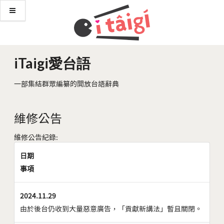
iTaigi愛台語
一部集結群眾編纂的開放台語辭典
維修公告
維修公告紀錄:
日期
事項
2024.11.29
由於後台仍收到大量惡意廣告，「貢獻新講法」暫且關閉。