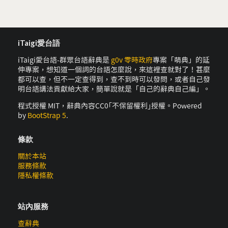
iTaigi愛台語
iTaigi愛台語-群眾台語辭典是
g0v 零時政府
專案「萌典」的延
伸專案，想知道一個詞的台語怎麼說，來這裡查就對了！甚麼
都可以查，但不一定查得到，查不到時可以發問，或者自己發
明台語講法貢獻給大家，簡單說就是「自己的辭典自己編」。
程式授權 MIT，辭典內容CC0｢不保留權利｣授權。Powered
by
BootStrap 5
.
條款
關於本站
服務條款
隱私權條款
站內服務
查辭典