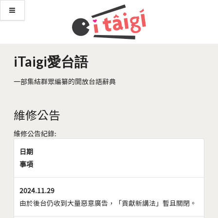
iTaigi愛台語
一部集結群眾編纂的開放台語辭典
維修公告
維修公告紀錄:
日期
事項
2024.11.29
由於後台仍收到大量惡意廣告，「貢獻新講法」暫且關閉。