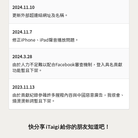
2024.11.10
更新外部超連結網址及名稱。
2024.11.7
修正iPhone、iPad聲音播放問題。
2024.3.28
由於人力不足難以配合Facebook審查機制，登入具名貢獻
功能暫且下架。
2023.11.13
由於貢獻紀錄參雜許多腥羶內容與中國惡意廣告，我很會、
燒燙燙新詞暫且下架。
快分享 iTaigi 給你的朋友知道吧！