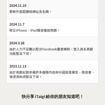
2024.11.10
更新外部超連結網址及名稱。
2024.11.7
修正iPhone、iPad聲音播放問題。
2024.3.28
由於人力不足難以配合Facebook審查機制，登入具名貢獻
功能暫且下架。
2023.11.13
由於貢獻紀錄參雜許多腥羶內容與中國惡意廣告，我很會、
燒燙燙新詞暫且下架。
快分享 iTaigi 給你的朋友知道吧！