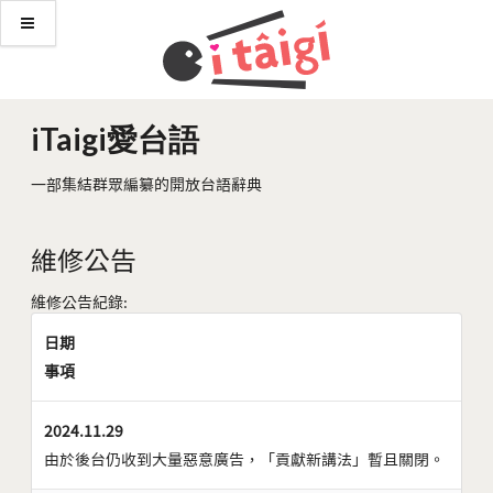
iTaigi愛台語
一部集結群眾編纂的開放台語辭典
維修公告
維修公告紀錄:
日期
事項
2024.11.29
由於後台仍收到大量惡意廣告，「貢獻新講法」暫且關閉。