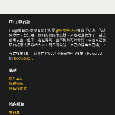
iTaigi愛台語
iTaigi愛台語-群眾台語辭典是
g0v 零時政府
專案「萌典」的延
伸專案，想知道一個詞的台語怎麼說，來這裡查就對了！甚麼
都可以查，但不一定查得到，查不到時可以發問，或者自己發
明台語講法貢獻給大家，簡單說就是「自己的辭典自己編」。
程式授權 MIT，辭典內容CC0｢不保留權利｣授權。Powered
by
BootStrap 5
.
條款
關於本站
服務條款
隱私權條款
站內服務
查辭典