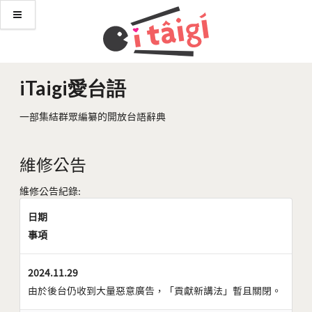
iTaigi愛台語
一部集結群眾編纂的開放台語辭典
維修公告
維修公告紀錄:
日期
事項
2024.11.29
由於後台仍收到大量惡意廣告，「貢獻新講法」暫且關閉。