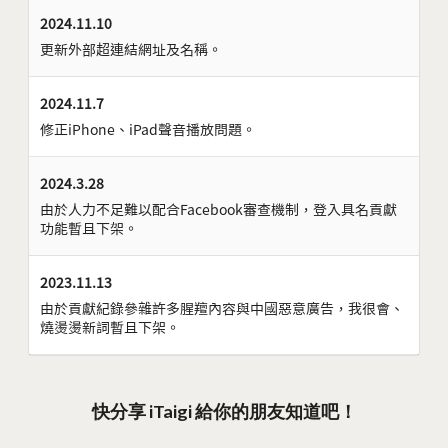
2024.11.10
更新外部超連結網址及名稱。
2024.11.7
修正iPhone、iPad聲音播放問題。
2024.3.28
由於人力不足難以配合Facebook審查機制，登入具名貢獻
功能暫且下架。
2023.11.13
由於貢獻紀錄參雜許多腥羶內容與中國惡意廣告，我很會、
燒燙燙新詞暫且下架。
快分享 iTaigi 給你的朋友知道吧！