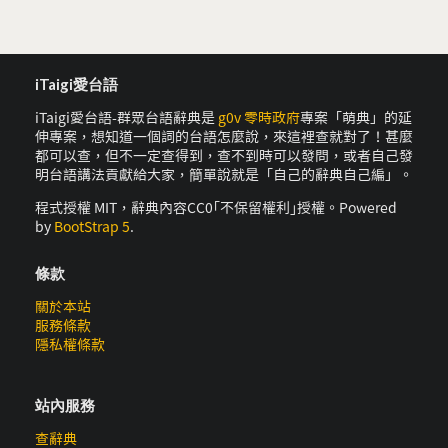
iTaigi愛台語
iTaigi愛台語-群眾台語辭典是
g0v 零時政府
專案「萌典」的延
伸專案，想知道一個詞的台語怎麼說，來這裡查就對了！甚麼
都可以查，但不一定查得到，查不到時可以發問，或者自己發
明台語講法貢獻給大家，簡單說就是「自己的辭典自己編」。
程式授權 MIT，辭典內容CC0｢不保留權利｣授權。Powered
by
BootStrap 5
.
條款
關於本站
服務條款
隱私權條款
站內服務
查辭典