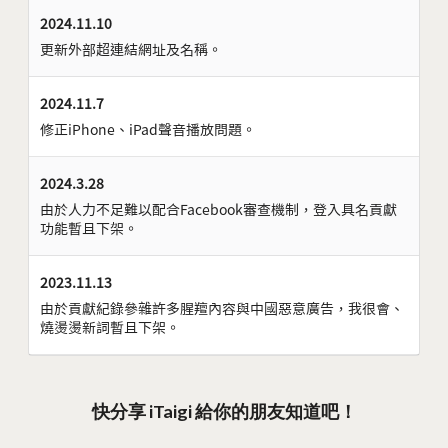
2024.11.10
更新外部超連結網址及名稱。
2024.11.7
修正iPhone、iPad聲音播放問題。
2024.3.28
由於人力不足難以配合Facebook審查機制，登入具名貢獻
功能暫且下架。
2023.11.13
由於貢獻紀錄參雜許多腥羶內容與中國惡意廣告，我很會、
燒燙燙新詞暫且下架。
快分享 iTaigi 給你的朋友知道吧！