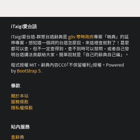
iTaigi愛台語
iTaigi愛台語-群眾台語辭典是
g0v 零時政府
專案「萌典」的延
伸專案，想知道一個詞的台語怎麼說，來這裡查就對了！甚麼
都可以查，但不一定查得到，查不到時可以發問，或者自己發
明台語講法貢獻給大家，簡單說就是「自己的辭典自己編」。
程式授權 MIT，辭典內容CC0｢不保留權利｣授權。Powered
by
BootStrap 5
.
條款
關於本站
服務條款
隱私權條款
站內服務
查辭典