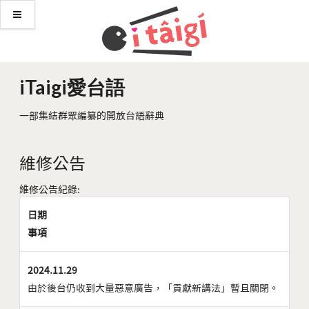
iTaigi愛台語
一部集結群眾編纂的開放台語辭典
維修公告
維修公告紀錄:
日期
事項
2024.11.29
由於後台仍收到大量惡意廣告，「貢獻新講法」暫且關閉。