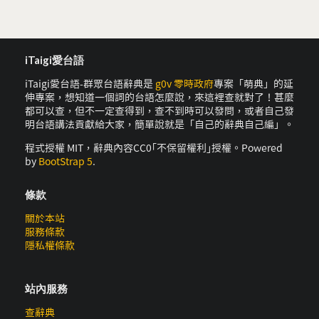
iTaigi愛台語
iTaigi愛台語-群眾台語辭典是
g0v 零時政府
專案「萌典」的延
伸專案，想知道一個詞的台語怎麼說，來這裡查就對了！甚麼
都可以查，但不一定查得到，查不到時可以發問，或者自己發
明台語講法貢獻給大家，簡單說就是「自己的辭典自己編」。
程式授權 MIT，辭典內容CC0｢不保留權利｣授權。Powered
by
BootStrap 5
.
條款
關於本站
服務條款
隱私權條款
站內服務
查辭典