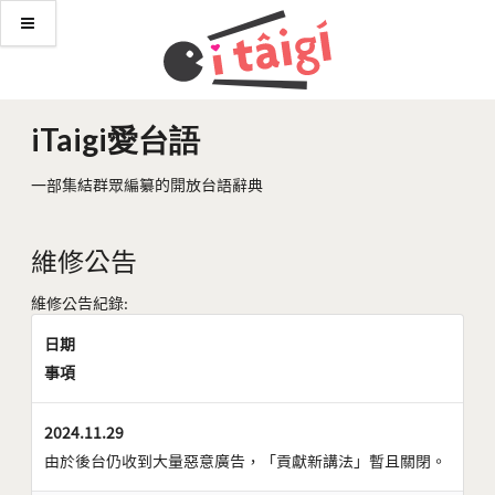
iTaigi愛台語
一部集結群眾編纂的開放台語辭典
維修公告
維修公告紀錄:
日期
事項
2024.11.29
由於後台仍收到大量惡意廣告，「貢獻新講法」暫且關閉。