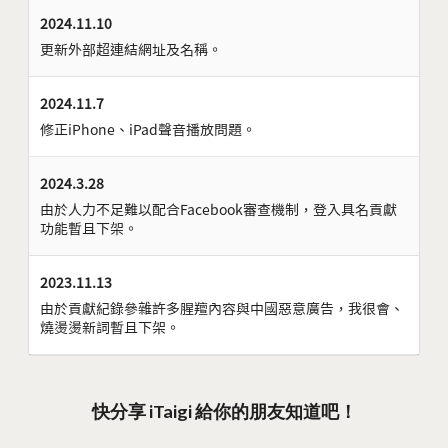
2024.11.10
更新外部超連結網址及名稱。
2024.11.7
修正iPhone、iPad聲音播放問題。
2024.3.28
由於人力不足難以配合Facebook審查機制，登入具名貢獻
功能暫且下架。
2023.11.13
由於貢獻紀錄參雜許多腥羶內容與中國惡意廣告，我很會、
燒燙燙新詞暫且下架。
快分享 iTaigi 給你的朋友知道吧！