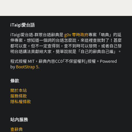
iTaigi愛台語
iTaigi愛台語-群眾台語辭典是
g0v 零時政府
專案「萌典」的延
伸專案，想知道一個詞的台語怎麼說，來這裡查就對了！甚麼
都可以查，但不一定查得到，查不到時可以發問，或者自己發
明台語講法貢獻給大家，簡單說就是「自己的辭典自己編」。
程式授權 MIT，辭典內容CC0｢不保留權利｣授權。Powered
by
BootStrap 5
.
條款
關於本站
服務條款
隱私權條款
站內服務
查辭典