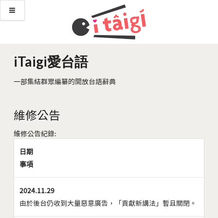
iTaigi愛台語
一部集結群眾編纂的開放台語辭典
維修公告
維修公告紀錄:
日期
事項
2024.11.29
由於後台仍收到大量惡意廣告，「貢獻新講法」暫且關閉。