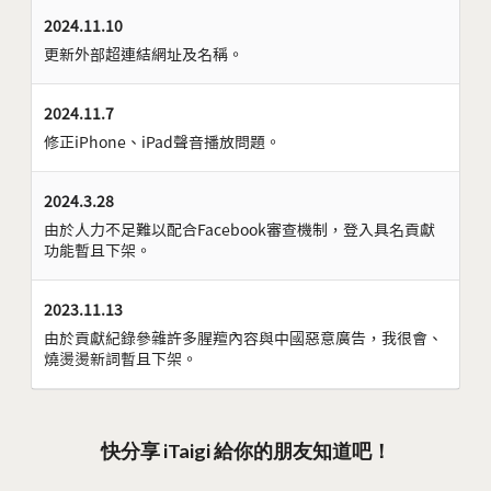
2024.11.10
更新外部超連結網址及名稱。
2024.11.7
修正iPhone、iPad聲音播放問題。
2024.3.28
由於人力不足難以配合Facebook審查機制，登入具名貢獻
功能暫且下架。
2023.11.13
由於貢獻紀錄參雜許多腥羶內容與中國惡意廣告，我很會、
燒燙燙新詞暫且下架。
快分享 iTaigi 給你的朋友知道吧！