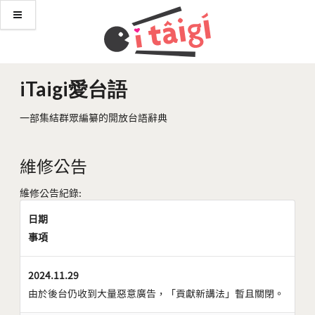
iTaigi愛台語
一部集結群眾編纂的開放台語辭典
維修公告
維修公告紀錄:
日期
事項
2024.11.29
由於後台仍收到大量惡意廣告，「貢獻新講法」暫且關閉。