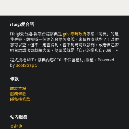
iTaigi愛台語
iTaigi愛台語-群眾台語辭典是
g0v 零時政府
專案「萌典」的延
伸專案，想知道一個詞的台語怎麼說，來這裡查就對了！甚麼
都可以查，但不一定查得到，查不到時可以發問，或者自己發
明台語講法貢獻給大家，簡單說就是「自己的辭典自己編」。
程式授權 MIT，辭典內容CC0｢不保留權利｣授權。Powered
by
BootStrap 5
.
條款
關於本站
服務條款
隱私權條款
站內服務
查辭典