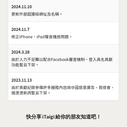
2024.11.10
更新外部超連結網址及名稱。
2024.11.7
修正iPhone、iPad聲音播放問題。
2024.3.28
由於人力不足難以配合Facebook審查機制，登入具名貢獻
功能暫且下架。
2023.11.13
由於貢獻紀錄參雜許多腥羶內容與中國惡意廣告，我很會、
燒燙燙新詞暫且下架。
快分享 iTaigi 給你的朋友知道吧！