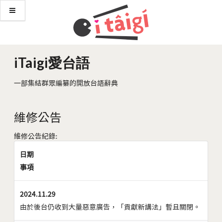
iTaigi愛台語
一部集結群眾編纂的開放台語辭典
維修公告
維修公告紀錄:
日期
事項
2024.11.29
由於後台仍收到大量惡意廣告，「貢獻新講法」暫且關閉。