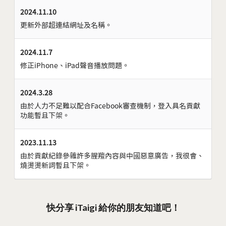
2024.11.10
更新外部超連結網址及名稱。
2024.11.7
修正iPhone、iPad聲音播放問題。
2024.3.28
由於人力不足難以配合Facebook審查機制，登入具名貢獻
功能暫且下架。
2023.11.13
由於貢獻紀錄參雜許多腥羶內容與中國惡意廣告，我很會、
燒燙燙新詞暫且下架。
快分享 iTaigi 給你的朋友知道吧！