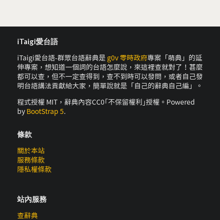
iTaigi愛台語
iTaigi愛台語-群眾台語辭典是
g0v 零時政府
專案「萌典」的延
伸專案，想知道一個詞的台語怎麼說，來這裡查就對了！甚麼
都可以查，但不一定查得到，查不到時可以發問，或者自己發
明台語講法貢獻給大家，簡單說就是「自己的辭典自己編」。
程式授權 MIT，辭典內容CC0｢不保留權利｣授權。Powered
by
BootStrap 5
.
條款
關於本站
服務條款
隱私權條款
站內服務
查辭典