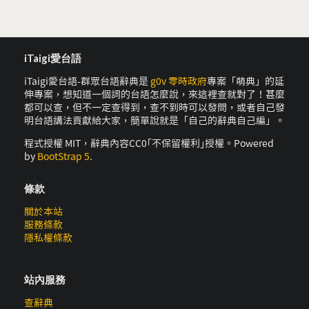
iTaigi愛台語
iTaigi愛台語-群眾台語辭典是
g0v 零時政府
專案「萌典」的延
伸專案，想知道一個詞的台語怎麼說，來這裡查就對了！甚麼
都可以查，但不一定查得到，查不到時可以發問，或者自己發
明台語講法貢獻給大家，簡單說就是「自己的辭典自己編」。
程式授權 MIT，辭典內容CC0｢不保留權利｣授權。Powered
by
BootStrap 5
.
條款
關於本站
服務條款
隱私權條款
站內服務
查辭典