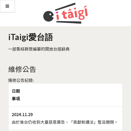
iTaigi愛台語
一部集結群眾編纂的開放台語辭典
維修公告
維修公告紀錄:
日期
事項
2024.11.29
由於後台仍收到大量惡意廣告，「貢獻新講法」暫且關閉。