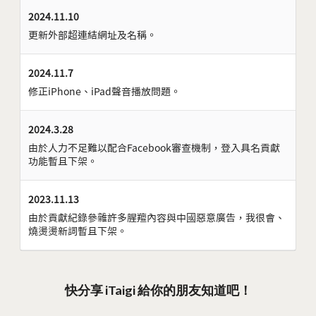
2024.11.10
更新外部超連結網址及名稱。
2024.11.7
修正iPhone、iPad聲音播放問題。
2024.3.28
由於人力不足難以配合Facebook審查機制，登入具名貢獻
功能暫且下架。
2023.11.13
由於貢獻紀錄參雜許多腥羶內容與中國惡意廣告，我很會、
燒燙燙新詞暫且下架。
快分享 iTaigi 給你的朋友知道吧！