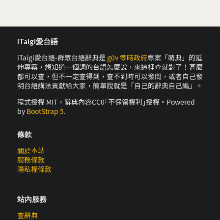
iTaigi愛台語
iTaigi愛台語-群眾台語辭典是
g0v 零時政府
專案「萌典」的延
伸專案，想知道一個詞的台語怎麼說，來這裡查就對了！甚麼
都可以查，但不一定查得到，查不到時可以發問，或者自己發
明台語講法貢獻給大家，簡單說就是「自己的辭典自己編」。
程式授權 MIT，辭典內容CC0｢不保留權利｣授權。Powered
by
BootStrap 5
.
條款
關於本站
服務條款
隱私權條款
站內服務
查辭典