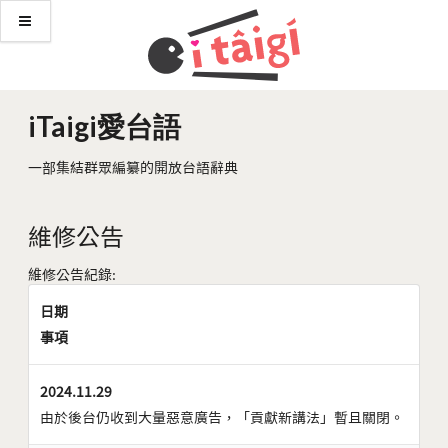
iTaigi愛台語
一部集結群眾編纂的開放台語辭典
維修公告
維修公告紀錄:
日期
事項
2024.11.29
由於後台仍收到大量惡意廣告，「貢獻新講法」暫且關閉。