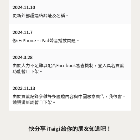
2024.11.10
更新外部超連結網址及名稱。
2024.11.7
修正iPhone、iPad聲音播放問題。
2024.3.28
由於人力不足難以配合Facebook審查機制，登入具名貢獻
功能暫且下架。
2023.11.13
由於貢獻紀錄參雜許多腥羶內容與中國惡意廣告，我很會、
燒燙燙新詞暫且下架。
快分享 iTaigi 給你的朋友知道吧！