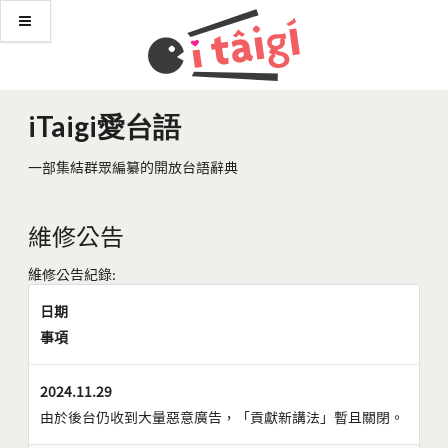
iTaigi愛台語
一部集結群眾編纂的開放台語辭典
維修公告
維修公告紀錄:
日期
事項
2024.11.29
由於後台仍收到大量惡意廣告，「貢獻新講法」暫且關閉。