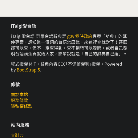
iTaigi愛台語
iTaigi愛台語-群眾台語辭典是
g0v 零時政府
專案「萌典」的延
伸專案，想知道一個詞的台語怎麼說，來這裡查就對了！甚麼
都可以查，但不一定查得到，查不到時可以發問，或者自己發
明台語講法貢獻給大家，簡單說就是「自己的辭典自己編」。
程式授權 MIT，辭典內容CC0｢不保留權利｣授權。Powered
by
BootStrap 5
.
條款
關於本站
服務條款
隱私權條款
站內服務
查辭典