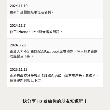
2024.11.10
更新外部超連結網址及名稱。
2024.11.7
修正iPhone、iPad聲音播放問題。
2024.3.28
由於人力不足難以配合Facebook審查機制，登入具名貢獻
功能暫且下架。
2023.11.13
由於貢獻紀錄參雜許多腥羶內容與中國惡意廣告，我很會、
燒燙燙新詞暫且下架。
快分享 iTaigi 給你的朋友知道吧！