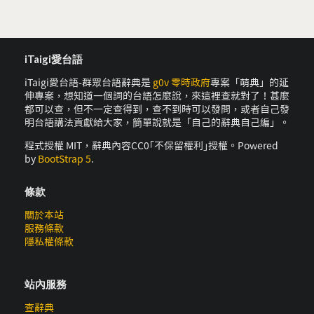
iTaigi愛台語
iTaigi愛台語-群眾台語辭典是
g0v 零時政府
專案「萌典」的延
伸專案，想知道一個詞的台語怎麼說，來這裡查就對了！甚麼
都可以查，但不一定查得到，查不到時可以發問，或者自己發
明台語講法貢獻給大家，簡單說就是「自己的辭典自己編」。
程式授權 MIT，辭典內容CC0｢不保留權利｣授權。Powered
by
BootStrap 5
.
條款
關於本站
服務條款
隱私權條款
站內服務
查辭典