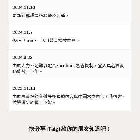
2024.11.10
更新外部超連結網址及名稱。
2024.11.7
修正iPhone、iPad聲音播放問題。
2024.3.28
由於人力不足難以配合Facebook審查機制，登入具名貢獻
功能暫且下架。
2023.11.13
由於貢獻紀錄參雜許多腥羶內容與中國惡意廣告，我很會、
燒燙燙新詞暫且下架。
快分享 iTaigi 給你的朋友知道吧！