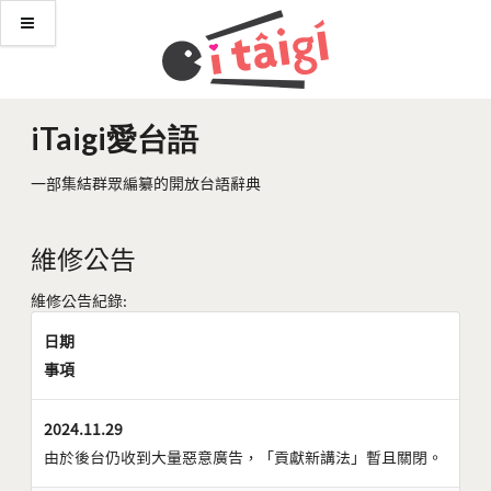
iTaigi愛台語
一部集結群眾編纂的開放台語辭典
維修公告
維修公告紀錄:
日期
事項
2024.11.29
由於後台仍收到大量惡意廣告，「貢獻新講法」暫且關閉。