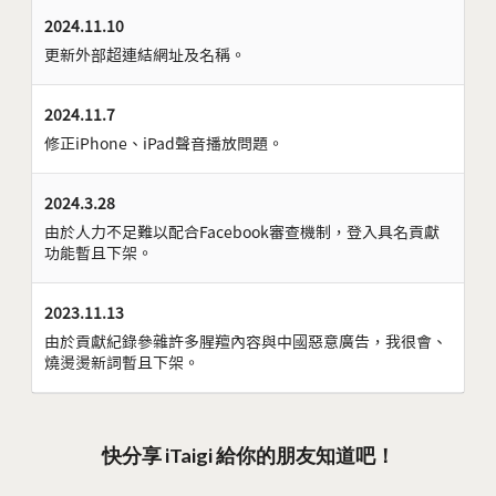
2024.11.10
更新外部超連結網址及名稱。
2024.11.7
修正iPhone、iPad聲音播放問題。
2024.3.28
由於人力不足難以配合Facebook審查機制，登入具名貢獻
功能暫且下架。
2023.11.13
由於貢獻紀錄參雜許多腥羶內容與中國惡意廣告，我很會、
燒燙燙新詞暫且下架。
快分享 iTaigi 給你的朋友知道吧！