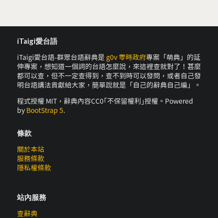
iTaigi愛台語
iTaigi愛台語-群眾台語辭典是
g0v 零時政府
專案「萌典」的延
伸專案，想知道一個詞的台語怎麼說，來這裡查就對了！甚麼
都可以查，但不一定查得到，查不到時可以發問，或者自己發
明台語講法貢獻給大家，簡單說就是「自己的辭典自己編」。
程式授權 MIT，辭典內容CC0｢不保留權利｣授權。Powered
by
BootStrap 5
.
條款
關於本站
服務條款
隱私權條款
站內服務
查辭典