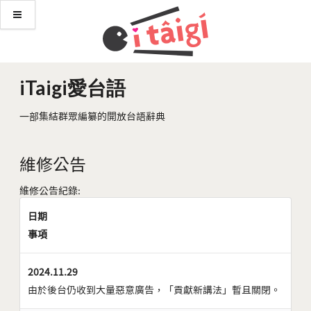
iTaigi愛台語
一部集結群眾編纂的開放台語辭典
維修公告
維修公告紀錄:
日期
事項
2024.11.29
由於後台仍收到大量惡意廣告，「貢獻新講法」暫且關閉。