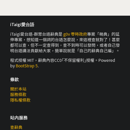
iTaigi愛台語
iTaigi愛台語-群眾台語辭典是
g0v 零時政府
專案「萌典」的延
伸專案，想知道一個詞的台語怎麼說，來這裡查就對了！甚麼
都可以查，但不一定查得到，查不到時可以發問，或者自己發
明台語講法貢獻給大家，簡單說就是「自己的辭典自己編」。
程式授權 MIT，辭典內容CC0｢不保留權利｣授權。Powered
by
BootStrap 5
.
條款
關於本站
服務條款
隱私權條款
站內服務
查辭典