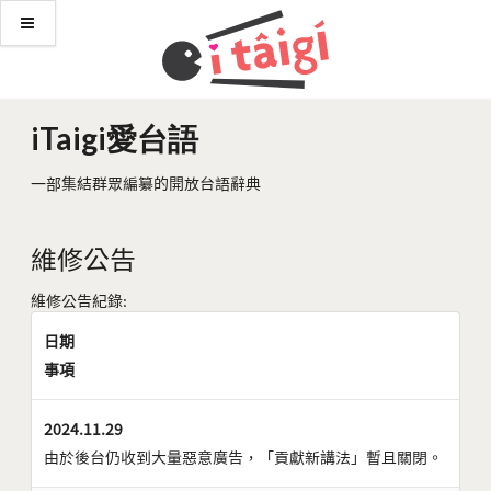
iTaigi愛台語
一部集結群眾編纂的開放台語辭典
維修公告
維修公告紀錄:
日期
事項
2024.11.29
由於後台仍收到大量惡意廣告，「貢獻新講法」暫且關閉。