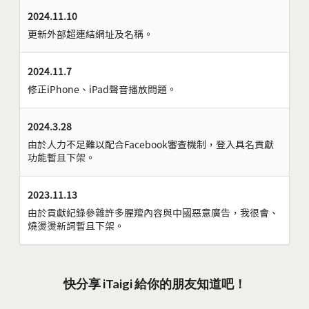
2024.11.10
更新外部超連結網址及名稱。
2024.11.7
修正iPhone、iPad聲音播放問題。
2024.3.28
由於人力不足難以配合Facebook審查機制，登入具名貢獻
功能暫且下架。
2023.11.13
由於貢獻紀錄參雜許多腥羶內容與中國惡意廣告，我很會、
燒燙燙新詞暫且下架。
快分享 iTaigi 給你的朋友知道吧！