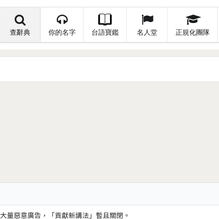
查辭典
你的名字
台語寶鑑
名人堂
正規化團隊
大量惡意廣告，「貢獻新講法」暫且關閉。