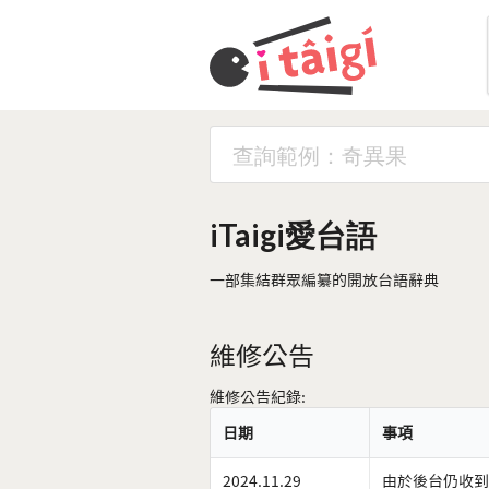
iTaigi愛台語
一部集結群眾編纂的開放台語辭典
維修公告
維修公告紀錄:
日期
事項
2024.11.29
由於後台仍收到