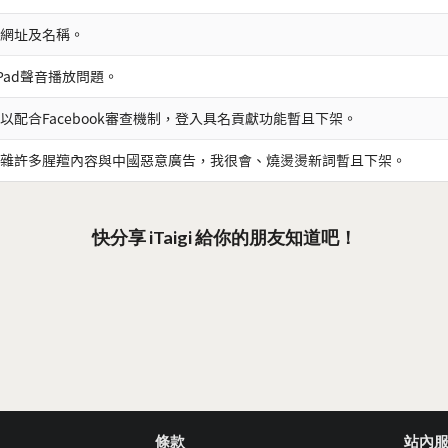
網址及名稱。
iPad聲音播放問題。
以配合Facebook審查機制，登入具名貢獻功能暫且下架。
雜許多腥羶內容與中國惡意廣告，我很會、燒燙燙新詞暫且下架。
快分享 iTaigi 給你的朋友知道吧！
條款
站內