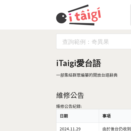
iTaigi愛台語
一部集結群眾編纂的開放台語辭典
維修公告
維修公告紀錄:
日期
事項
2024.11.29
由於後台仍收到