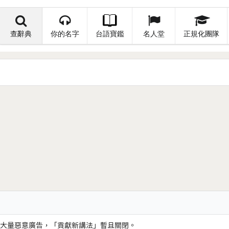
查辭典
你的名字
台語寶鑑
名人堂
正規化團隊
大量惡意廣告，「貢獻新講法」暫且關閉。