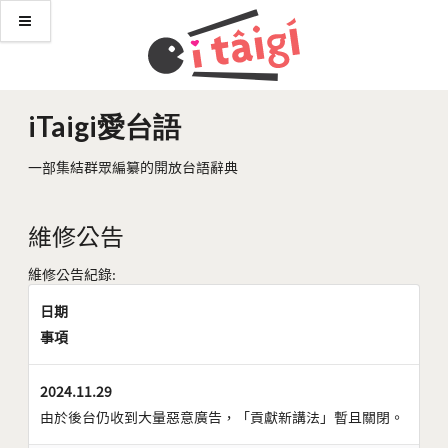
iTaigi愛台語
一部集結群眾編纂的開放台語辭典
維修公告
維修公告紀錄:
日期
事項
2024.11.29
由於後台仍收到大量惡意廣告，「貢獻新講法」暫且關閉。