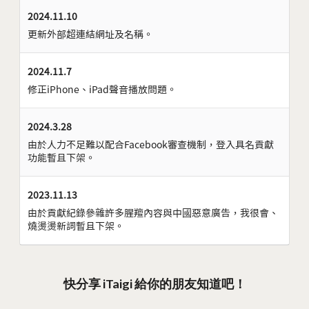
2024.11.10
更新外部超連結網址及名稱。
2024.11.7
修正iPhone、iPad聲音播放問題。
2024.3.28
由於人力不足難以配合Facebook審查機制，登入具名貢獻
功能暫且下架。
2023.11.13
由於貢獻紀錄參雜許多腥羶內容與中國惡意廣告，我很會、
燒燙燙新詞暫且下架。
快分享 iTaigi 給你的朋友知道吧！