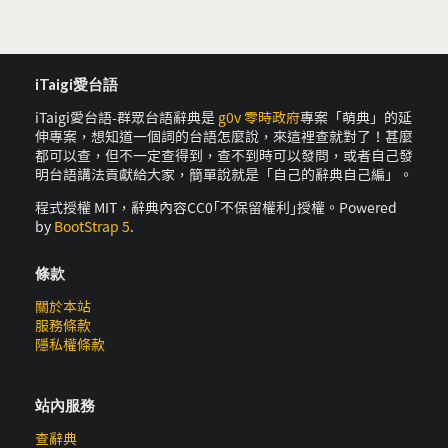
iTaigi愛台語
iTaigi愛台語-群眾台語辭典是
g0v 零時政府
專案「萌典」的延
伸專案，想知道一個詞的台語怎麼說，來這裡查就對了！甚麼
都可以查，但不一定查得到，查不到時可以發問，或者自己發
明台語講法貢獻給大家，簡單說就是「自己的辭典自己編」。
程式授權 MIT，辭典內容CC0｢不保留權利｣授權。Powered
by
BootStrap 5
.
條款
關於本站
服務條款
隱私權條款
站內服務
查辭典