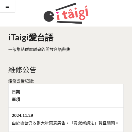
iTaigi愛台語
一部集結群眾編纂的開放台語辭典
維修公告
維修公告紀錄:
日期
事項
2024.11.29
由於後台仍收到大量惡意廣告，「貢獻新講法」暫且關閉。