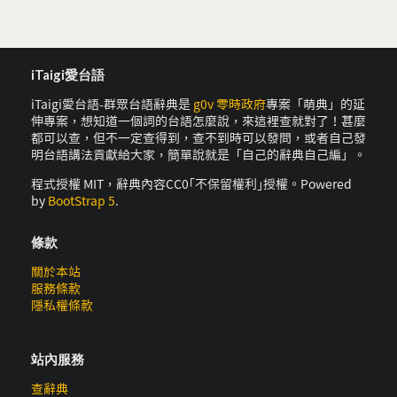
iTaigi愛台語
iTaigi愛台語-群眾台語辭典是
g0v 零時政府
專案「萌典」的延
伸專案，想知道一個詞的台語怎麼說，來這裡查就對了！甚麼
都可以查，但不一定查得到，查不到時可以發問，或者自己發
明台語講法貢獻給大家，簡單說就是「自己的辭典自己編」。
程式授權 MIT，辭典內容CC0｢不保留權利｣授權。Powered
by
BootStrap 5
.
條款
關於本站
服務條款
隱私權條款
站內服務
查辭典