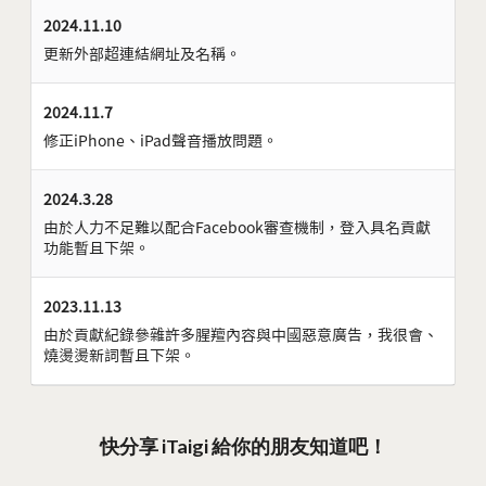
2024.11.10
更新外部超連結網址及名稱。
2024.11.7
修正iPhone、iPad聲音播放問題。
2024.3.28
由於人力不足難以配合Facebook審查機制，登入具名貢獻
功能暫且下架。
2023.11.13
由於貢獻紀錄參雜許多腥羶內容與中國惡意廣告，我很會、
燒燙燙新詞暫且下架。
快分享 iTaigi 給你的朋友知道吧！