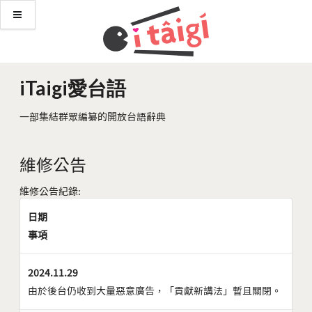
iTaigi愛台語
一部集結群眾編纂的開放台語辭典
維修公告
維修公告紀錄:
日期
事項
2024.11.29
由於後台仍收到大量惡意廣告，「貢獻新講法」暫且關閉。