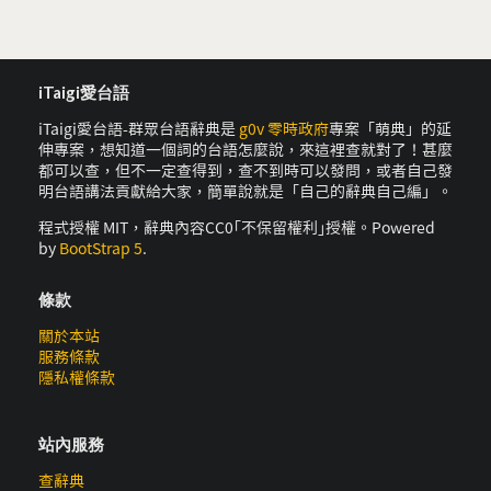
iTaigi愛台語
iTaigi愛台語-群眾台語辭典是
g0v 零時政府
專案「萌典」的延
伸專案，想知道一個詞的台語怎麼說，來這裡查就對了！甚麼
都可以查，但不一定查得到，查不到時可以發問，或者自己發
明台語講法貢獻給大家，簡單說就是「自己的辭典自己編」。
程式授權 MIT，辭典內容CC0｢不保留權利｣授權。Powered
by
BootStrap 5
.
條款
關於本站
服務條款
隱私權條款
站內服務
查辭典