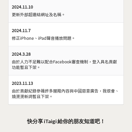
2024.11.10
更新外部超連結網址及名稱。
2024.11.7
修正iPhone、iPad聲音播放問題。
2024.3.28
由於人力不足難以配合Facebook審查機制，登入具名貢獻
功能暫且下架。
2023.11.13
由於貢獻紀錄參雜許多腥羶內容與中國惡意廣告，我很會、
燒燙燙新詞暫且下架。
快分享 iTaigi 給你的朋友知道吧！