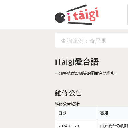
iTaigi愛台語
一部集結群眾編纂的開放台語辭典
維修公告
維修公告紀錄:
日期
事項
2024.11.29
由於後台仍收到