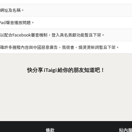
網址及名稱。
iPad聲音播放問題。
以配合Facebook審查機制，登入具名貢獻功能暫且下架。
雜許多腥羶內容與中國惡意廣告，我很會、燒燙燙新詞暫且下架。
快分享 iTaigi 給你的朋友知道吧！
條款
站內