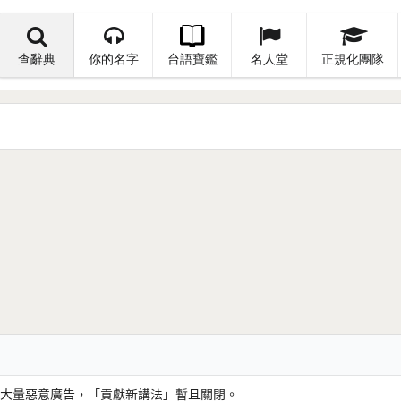
查辭典
你的名字
台語寶鑑
名人堂
正規化團隊
大量惡意廣告，「貢獻新講法」暫且關閉。