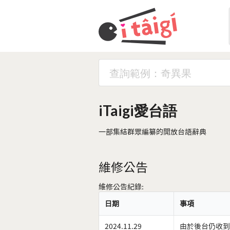
iTaigi愛台語
一部集結群眾編纂的開放台語辭典
維修公告
維修公告紀錄:
日期
事項
2024.11.29
由於後台仍收到