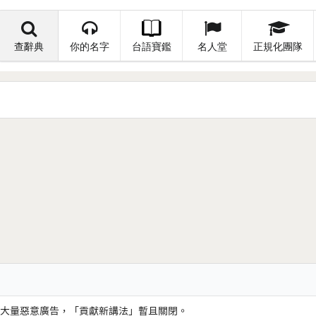
查辭典
你的名字
台語寶鑑
名人堂
正規化團隊
大量惡意廣告，「貢獻新講法」暫且關閉。