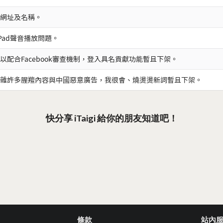
網址及名稱。
iPad聲音播放問題。
以配合Facebook審查機制，登入具名貢獻功能暫且下架。
雜許多腥羶內容與中國惡意廣告，我很會、燒燙燙新詞暫且下架。
快分享 iTaigi 給你的朋友知道吧！
條款
站內