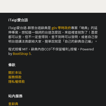
iTaigi愛台語
iTaigi愛台語-群眾台語辭典是
g0v 零時政府
專案「萌典」的延
伸專案，想知道一個詞的台語怎麼說，來這裡查就對了！甚麼
都可以查，但不一定查得到，查不到時可以發問，或者自己發
明台語講法貢獻給大家，簡單說就是「自己的辭典自己編」。
程式授權 MIT，辭典內容CC0｢不保留權利｣授權。Powered
by
BootStrap 5
.
條款
關於本站
服務條款
隱私權條款
站內服務
查辭典