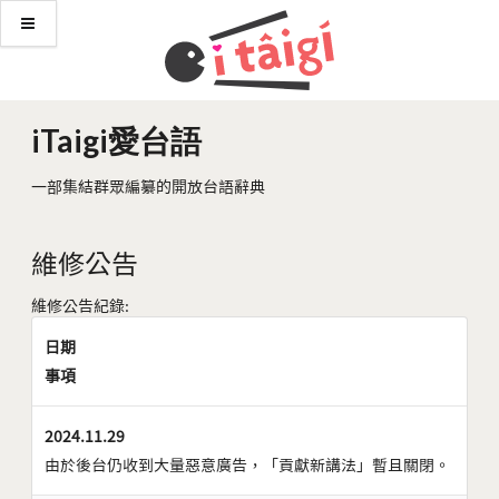
iTaigi愛台語
一部集結群眾編纂的開放台語辭典
維修公告
維修公告紀錄:
日期
事項
2024.11.29
由於後台仍收到大量惡意廣告，「貢獻新講法」暫且關閉。